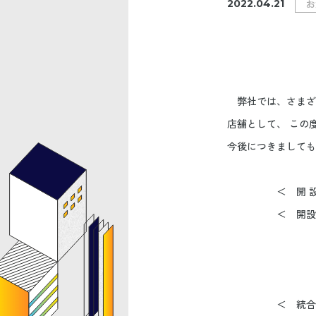
お
2022.04.21
弊社では、さまざ
店舗として、 この
今後につきましても
＜ 開 設 日
＜ 開設店舗 
〒98
宮城県仙台市
TEL 022-
＜ 統合店舗 