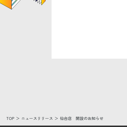
※令和4年
〒98
宮城県仙台市
TEL 022-
TOP
ニュースリリース
仙台店 開設のお知らせ